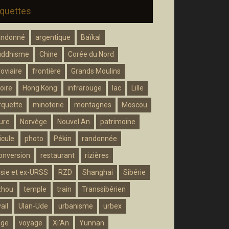
iquettes
andonné
argentique
Baïkal
uddhisme
Chine
Corée du Nord
roviaire
frontière
Grands Moulins
oire
Hong Kong
infrarouge
lac
Lille
quette
minoterie
montagnes
Moscou
ure
Norvège
Nouvel An
patrimoine
icule
photo
Pékin
randonnée
onversion
restaurant
rizières
sie et ex-URSS
RZD
Shanghai
Sibérie
zhou
temple
train
Transsibérien
ail
Ulan-Ude
urbanisme
urbex
age
voyage
Xi'An
Yunnan