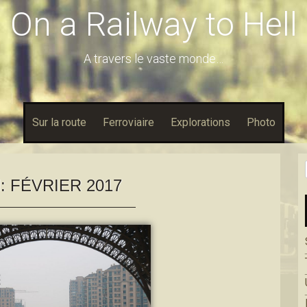
On a Railway to Hell
A travers le vaste monde…
Sur la route
Ferroviaire
Explorations
Photo
:
FÉVRIER 2017