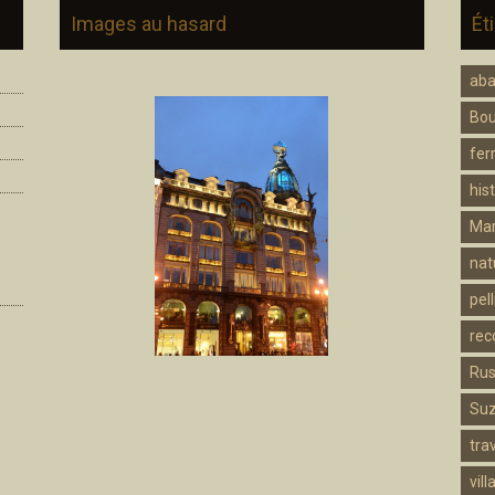
Images au hasard
Ét
ab
Bo
fer
hist
Mar
nat
pell
rec
Rus
Su
trav
vill