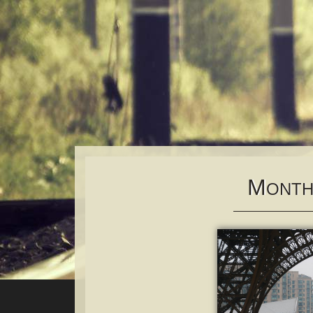
M
ONTH