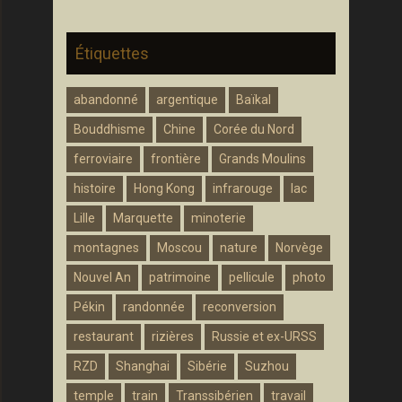
Étiquettes
abandonné
argentique
Baïkal
Bouddhisme
Chine
Corée du Nord
ferroviaire
frontière
Grands Moulins
histoire
Hong Kong
infrarouge
lac
Lille
Marquette
minoterie
montagnes
Moscou
nature
Norvège
Nouvel An
patrimoine
pellicule
photo
Pékin
randonnée
reconversion
restaurant
rizières
Russie et ex-URSS
RZD
Shanghai
Sibérie
Suzhou
temple
train
Transsibérien
travail