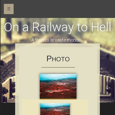
☰
On a Railway to Hell
A travers le vaste monde…
P
HOTO