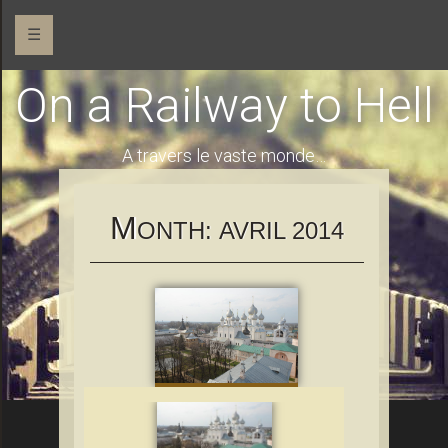
☰
On a Railway to Hell
A travers le vaste monde…
M
ONTH:
AVRIL 2014