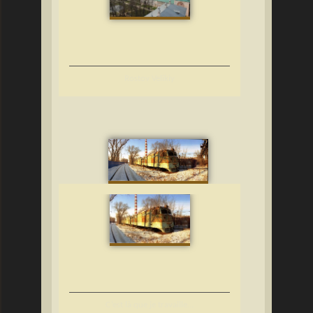
Rostov Velikiy
C’est là que je travaille…