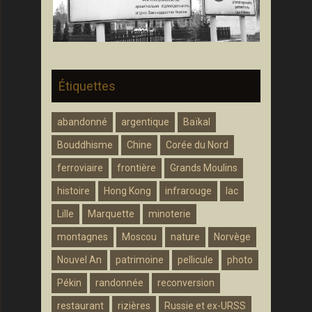
Étiquettes
abandonné
argentique
Baïkal
Bouddhisme
Chine
Corée du Nord
ferroviaire
frontière
Grands Moulins
histoire
Hong Kong
infrarouge
lac
Lille
Marquette
minoterie
montagnes
Moscou
nature
Norvège
Nouvel An
patrimoine
pellicule
photo
Pékin
randonnée
reconversion
restaurant
rizières
Russie et ex-URSS