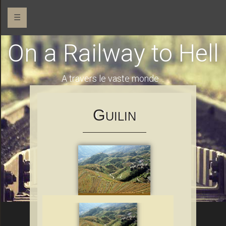
☰
On a Railway to Hell
A travers le vaste monde…
G
UILIN