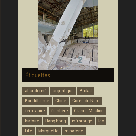
Étiquettes
abandonné
argentique
Baïkal
Bouddhisme
Chine
Corée du Nord
ferroviaire
frontière
Grands Moulins
histoire
Hong Kong
infrarouge
lac
Lille
Marquette
minoterie