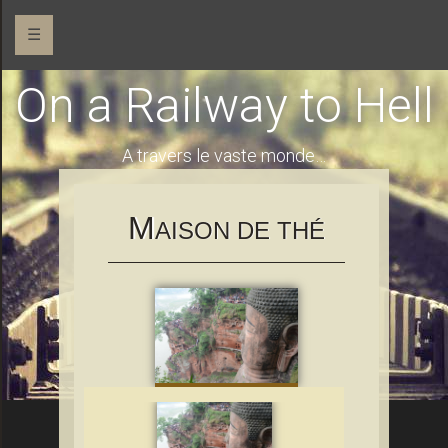
☰
On a Railway to Hell
A travers le vaste monde…
M
AISON DE THÉ