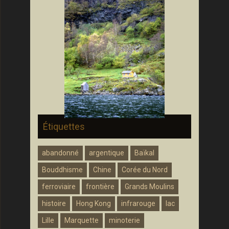
Étiquettes
abandonné
argentique
Baïkal
Bouddhisme
Chine
Corée du Nord
ferroviaire
frontière
Grands Moulins
histoire
Hong Kong
infrarouge
lac
Lille
Marquette
minoterie