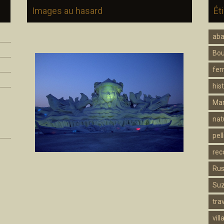
Images au hasard
Ét
ab
Bo
fer
hist
Mar
nat
pell
rec
Rus
Su
trav
vill