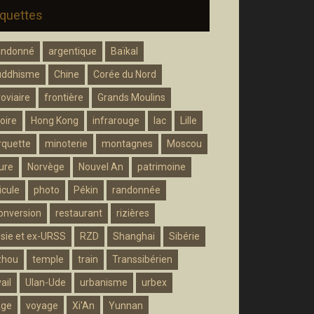
iquettes
andonné
argentique
Baïkal
uddhisme
Chine
Corée du Nord
roviaire
frontière
Grands Moulins
oire
Hong Kong
infrarouge
lac
Lille
quette
minoterie
montagnes
Moscou
ure
Norvège
Nouvel An
patrimoine
icule
photo
Pékin
randonnée
onversion
restaurant
rizières
sie et ex-URSS
RZD
Shanghai
Sibérie
zhou
temple
train
Transsibérien
ail
Ulan-Ude
urbanisme
urbex
age
voyage
Xi'An
Yunnan