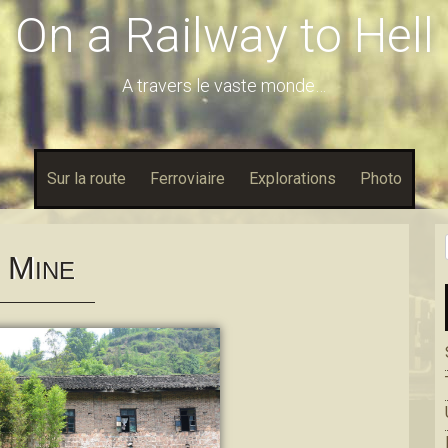
On a Railway to Hell
A travers le vaste monde…
Sur la route
Ferroviaire
Explorations
Photo
M
INE