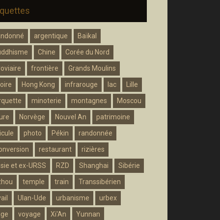
iquettes
andonné
argentique
Baïkal
uddhisme
Chine
Corée du Nord
roviaire
frontière
Grands Moulins
oire
Hong Kong
infrarouge
lac
Lille
quette
minoterie
montagnes
Moscou
ure
Norvège
Nouvel An
patrimoine
icule
photo
Pékin
randonnée
onversion
restaurant
rizières
sie et ex-URSS
RZD
Shanghai
Sibérie
zhou
temple
train
Transsibérien
ail
Ulan-Ude
urbanisme
urbex
age
voyage
Xi'An
Yunnan