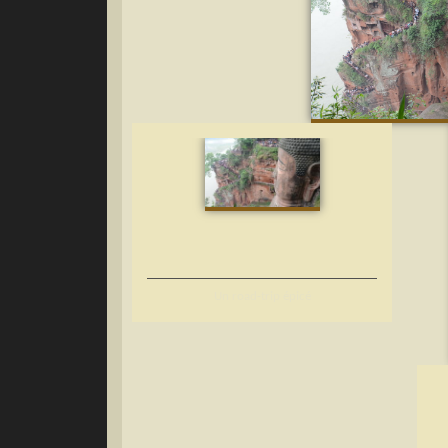
Un road-trip épicé