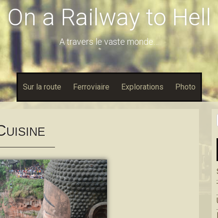
On a Railway to Hell
A travers le vaste monde…
Sur la route
Ferroviaire
Explorations
Photo
C
UISINE