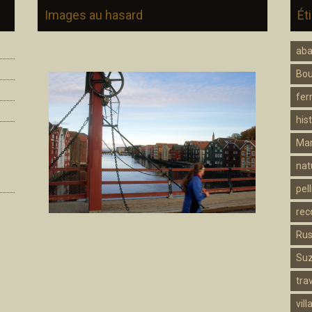
Images au hasard
Ét
ab
Bo
fer
hist
Mar
nat
pell
rec
Rus
Su
trav
vill